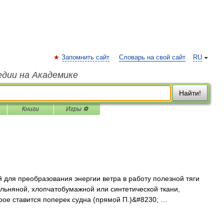
Запомнить сайт
Словарь на свой сайт
RU
едии на Академике
Найти!
Книги
Игры ⚽
для преобразования энергии ветра в работу полезной тяги
льняной, хлопчатобумажной или синтетической ткани,
орое ставится поперек судна (прямой П.)&#8230; …