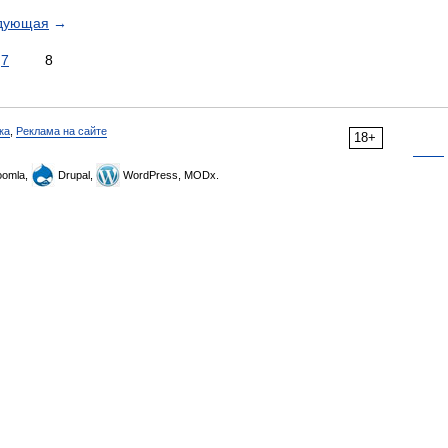
дующая
→
7
8
ка
,
Реклама на сайте
18+
omla,
Drupal,
WordPress, MODx.