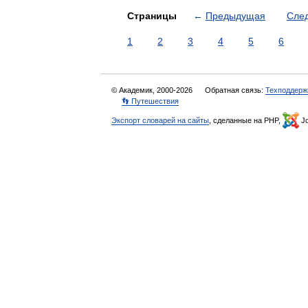
Страницы
←
Предыдущая
Сле
1
2
3
4
5
6
© Академик, 2000-2026
Обратная связь:
Техподдерж
👣 Путешествия
Экспорт словарей на сайты
, сделанные на PHP,
Jo